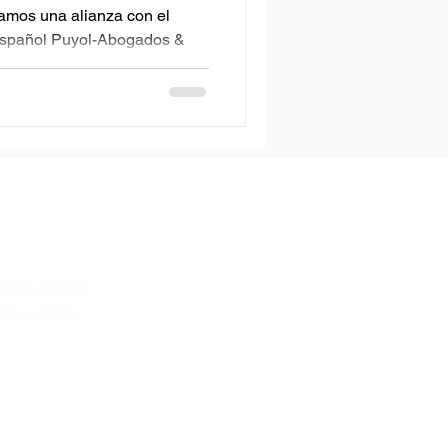
amos una alianza con el
 español Puyol-Abogados &
 con...
5870, Of.920.
itana, Chile