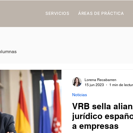
SERVICIOS
ÁREAS DE PRÁCTICA
olumnas
Lorena Recabarren
15 jun 2023
1 min de lectu
Noticias
VRB sella alia
jurídico españo
a empresas