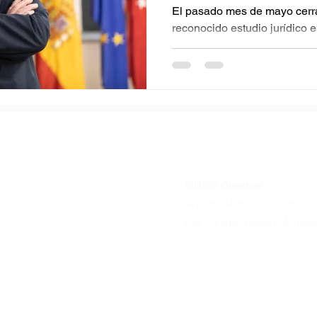
El pasado mes de mayo cerr
reconocido estudio jurídico
Partners, que también cuenta
Edificio Quantum
Avenida Alonso de Córdova 
Las Condes, Región Metropol