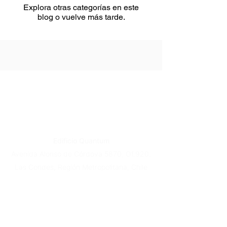
Explora otras categorías en este
blog o vuelve más tarde.
Edificio Quantum
Avenida Alonso de Córdova 5870, Of.920.
Las Condes, Región Metropolitana, Chile