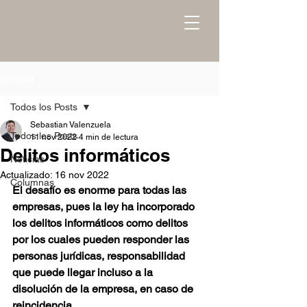
Entrada
Todos los Posts
Sebastian Valenzuela
Todos los Posts
11 nov 2022
4 min de lectura
Delitos informáticos
Noticias
Actualizado:
16 nov 2022
Columnas
El desafío es enorme para todas las 
empresas, pues la ley ha incorporado 
los delitos informáticos como delitos 
por los cuales pueden responder las 
personas jurídicas, responsabilidad 
que puede llegar incluso a la 
disolución de la empresa, en caso de 
reincidencia. 