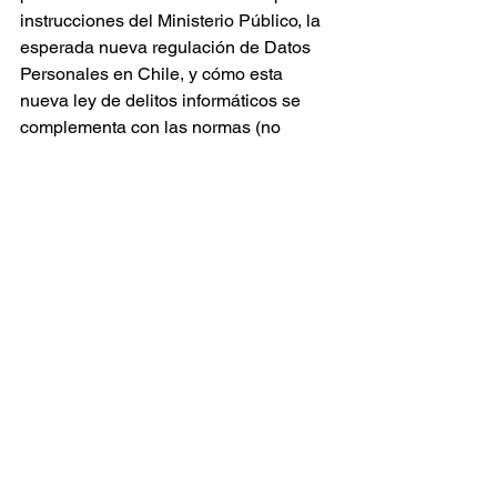
instrucciones del Ministerio Público, la 
esperada nueva regulación de Datos 
Personales en Chile, y cómo esta 
nueva ley de delitos informáticos se 
complementa con las normas (no 
modificadas) del Código Penal sobre 
interceptación de comunicaciones 
privadas, que debiesen entenderse 
desde ahora solo referidas a aquellas 
comunicaciones que se realizan fuera 
de un sistema informático.
Por ahora, ya hay nuevos delitos, y 
mayores mecanismos de protección 
para las personas, pero nuevas 
exigencias para las empresas y para 
los organismos encargados de la 
persecución penal. (Santiago, 23 junio 